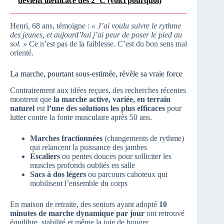
devient inefficace dès 2 °C (voici pourquoi)
Henri, 68 ans, témoigne :
« J’ai voulu suivre le rythme
des jeunes, et aujourd’hui j’ai peur de poser le pied au
sol. »
Ce n’est pas de la faiblesse. C’est du bon sens mal
orienté.
La marche, pourtant sous-estimée, révèle sa vraie force
Contrairement aux idées reçues, des recherches récentes
montrent que
la marche active, variée, en terrain
naturel
est
l’une des solutions les plus efficaces
pour
lutter contre la fonte musculaire après 50 ans.
Marches fractionnées
(changements de rythme)
qui relancent la puissance des jambes
Escaliers
ou pentes douces pour solliciter les
muscles profonds oubliés en salle
Sacs à dos légers
ou parcours cahoteux qui
mobilisent l’ensemble du corps
En maison de retraite, des seniors ayant adopté
10
minutes de marche dynamique par jour
ont retrouvé
équilibre, stabilité et même la joie de bouger.