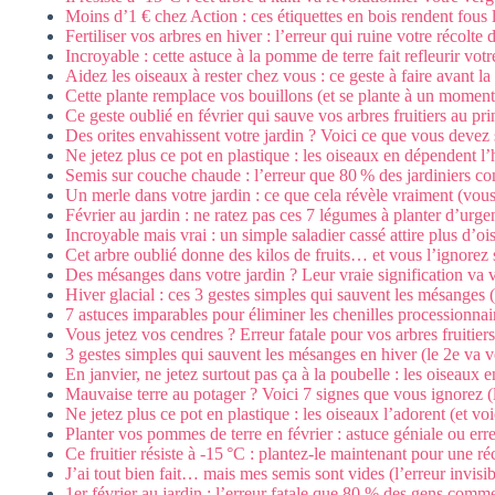
Moins d’1 € chez Action : ces étiquettes en bois rendent fous l
Fertiliser vos arbres en hiver : l’erreur qui ruine votre récolte d
Incroyable : cette astuce à la pomme de terre fait refleurir vot
Aidez les oiseaux à rester chez vous : ce geste à faire avant la
Cette plante remplace vos bouillons (et se plante à un moment
Ce geste oublié en février qui sauve vos arbres fruitiers au pr
Des orites envahissent votre jardin ? Voici ce que vous devez 
Ne jetez plus ce pot en plastique : les oiseaux en dépendent l’
Semis sur couche chaude : l’erreur que 80 % des jardiniers c
Un merle dans votre jardin : ce que cela révèle vraiment (vous 
Février au jardin : ne ratez pas ces 7 légumes à planter d’urge
Incroyable mais vrai : un simple saladier cassé attire plus d’oi
Cet arbre oublié donne des kilos de fruits… et vous l’ignorez
Des mésanges dans votre jardin ? Leur vraie signification va 
Hiver glacial : ces 3 gestes simples qui sauvent les mésanges
7 astuces imparables pour éliminer les chenilles processionnai
Vous jetez vos cendres ? Erreur fatale pour vos arbres fruitiers
3 gestes simples qui sauvent les mésanges en hiver (le 2e va 
En janvier, ne jetez surtout pas ça à la poubelle : les oiseaux e
Mauvaise terre au potager ? Voici 7 signes que vous ignorez (l
Ne jetez plus ce pot en plastique : les oiseaux l’adorent (et vo
Planter vos pommes de terre en février : astuce géniale ou err
Ce fruitier résiste à -15 °C : plantez-le maintenant pour une ré
J’ai tout bien fait… mais mes semis sont vides (l’erreur invisib
1er février au jardin : l’erreur fatale que 80 % des gens comme