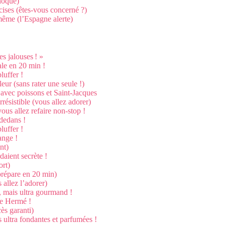
choque)
écises (êtes-vous concerné ?)
-même (l’Espagne alerte)
es jalouses ! »
gale en 20 min !
luffer !
ur (sans rater une seule !)
 avec poissons et Saint-Jacques
résistible (vous allez adorer)
ous allez refaire non-stop !
 dedans !
luffer !
ange !
nt)
daient secrète !
ort)
prépare en 20 min)
 allez l’adorer)
 mais ultra gourmand !
rre Hermé !
cès garanti)
s ultra fondantes et parfumées !