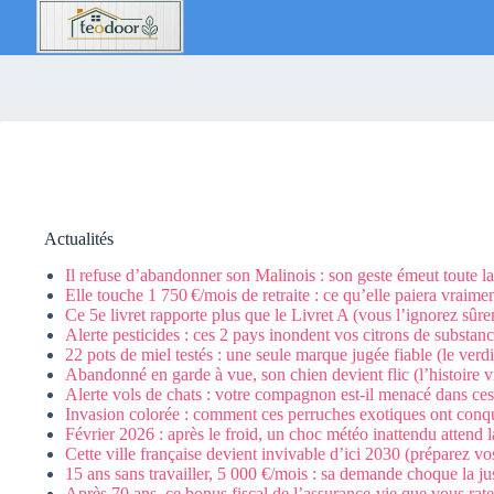
Passer
au
contenu
Actualités
Il refuse d’abandonner son Malinois : son geste émeut toute l
Elle touche 1 750 €/mois de retraite : ce qu’elle paiera vraim
Ce 5e livret rapporte plus que le Livret A (vous l’ignorez sûr
Alerte pesticides : ces 2 pays inondent vos citrons de substan
22 pots de miel testés : une seule marque jugée fiable (le verd
Abandonné en garde à vue, son chien devient flic (l’histoire vr
Alerte vols de chats : votre compagnon est-il menacé dans ces
Invasion colorée : comment ces perruches exotiques ont conqu
Février 2026 : après le froid, un choc météo inattendu attend 
Cette ville française devient invivable d’ici 2030 (préparez vo
15 ans sans travailler, 5 000 €/mois : sa demande choque la ju
Après 70 ans, ce bonus fiscal de l’assurance-vie que vous rat