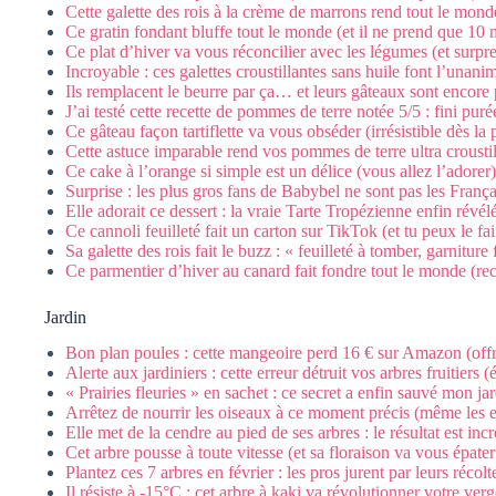
Cette galette des rois à la crème de marrons rend tout le mond
Ce gratin fondant bluffe tout le monde (et il ne prend que 10 
Ce plat d’hiver va vous réconcilier avec les légumes (et surpr
Incroyable : ces galettes croustillantes sans huile font l’unanim
Ils remplacent le beurre par ça… et leurs gâteaux sont encore 
J’ai testé cette recette de pommes de terre notée 5/5 : fini puré
Ce gâteau façon tartiflette va vous obséder (irrésistible dès l
Cette astuce imparable rend vos pommes de terre ultra croustil
Ce cake à l’orange si simple est un délice (vous allez l’adorer
Surprise : les plus gros fans de Babybel ne sont pas les França
Elle adorait ce dessert : la vraie Tarte Tropézienne enfin révél
Ce cannoli feuilleté fait un carton sur TikTok (et tu peux le fa
Sa galette des rois fait le buzz : « feuilleté à tomber, garniture
Ce parmentier d’hiver au canard fait fondre tout le monde (rec
Jardin
Bon plan poules : cette mangeoire perd 16 € sur Amazon (offr
Alerte aux jardiniers : cette erreur détruit vos arbres fruitiers (é
« Prairies fleuries » en sachet : ce secret a enfin sauvé mon jar
Arrêtez de nourrir les oiseaux à ce moment précis (même les e
Elle met de la cendre au pied de ses arbres : le résultat est inc
Cet arbre pousse à toute vitesse (et sa floraison va vous épater
Plantez ces 7 arbres en février : les pros jurent par leurs récolt
Il résiste à -15°C : cet arbre à kaki va révolutionner votre verg