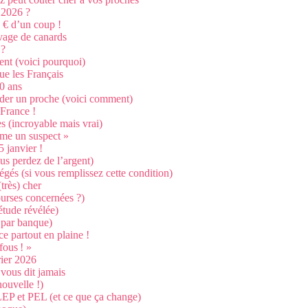
 2026 ?
 € d’un coup !
evage de canards
 ?
nt (voici pourquoi)
ue les Français
60 ans
ider un proche (voici comment)
 France !
tes (incroyable mais vrai)
mme un suspect »
 janvier !
us perdez de l’argent)
égés (si vous remplissez cette condition)
très) cher
courses concernées ?)
étude révélée)
 par banque)
ce partout en plaine !
fous ! »
rier 2026
vous dit jamais
nouvelle !)
 LEP et PEL (et ce que ça change)