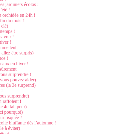
es jardiniers écolos !
’été !
re orchidée en 24h !
 fin du mois !
 clé)
intemps !
savoir !
hiver !
ommettent
allez être surpris)
nce !
seaux en hiver !
 sûrement
vous surprendre !
 (vous pouvez aider)
res (la 3e surprend)
 !
vous surprendre)
n raffolent !
e 4e fait peur)
ici pourquoi)
eur risquée ?
colte bluffante dès l’automne !
le à éviter)
ttent