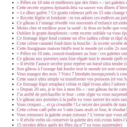
« Prêtes en 10 min et meilleures que des frites » : ses galette
Cette recette express épinards-feta va sauver vos dîners d’hiv
« Le dîner galère ? Ce gratin crémeux prêt en 15 min change to
« Recette légère et fondante : tu vas adorer ces endives au ja
Ce gâteau à l’orange réveille vos souvenirs d’enfance (et em
Moins cher et meilleur pour la santé : le thon en boîte que vou
Oubliez le gratin dauphinois : cette recette oubliée va vous épa
Ce fromage léger fond comme un rêve (adieu crème et râpé dan
Cette crème caramel fond dans la bouche : la recette secrète
Cette frangipane maison bluffe tout le monde (et coûte 2x moi
« Prêtes en 10 min, crousti-fondantes au four : ces galettes ont
Ce gâteau aux pommes sans four régale tout le monde (prêt e
« Il révèle l’astuce secrète pour repérer un bœuf ultra tendre (
Son gâteau à l’orange fait fondre tout le monde (et sent com
Vous mangez des noix ? Voici 7 bienfaits insoupçonnés à con
Cette sauce ultra simple va transformer vos poissons (et vos S
Ce fromage léger remplace crème et râpé (vous allez l’adorer 
« Depuis 20 ans, je le fais à mon fils » : son gâteau facile car
J’ai arrêté de préchauffer le four : cette règle va vous surprend
Ce gâteau aux pommes à la poêle va vous sauver les soirs sans
Vous croquez… et ça croustille ! Le secret des pastéis de nata 
Cette crème café prête en 5 min (sans œufs ni four, le résultat 
Vous retournez la galette avant cuisson ? L’erreur que vous all
« Il révèle enfin où conserver la galette des rois (vous faites l’
15 recettes détox après les fêtes (la n°7 va vous surprendre)