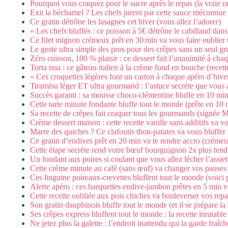
Pourquoi vous craquez pour le sucre après le repas (la vraie r
Exit la béchamel ? Les chefs jurent par cette sauce méconnue 
Ce gratin détrône les lasagnes cet hiver (vous allez l’adorer)
« Les chefs bluffés : ce poisson à 5€ détrône le cabillaud dans
Ce filet mignon crémeux prêt en 30 min va vous faire oublier t
Le geste ultra simple des pros pour des crêpes sans un seul gr
Zéro cuisson, 100 % plaisir : ce dessert fait l’unanimité à ch
Torta nua : ce gâteau italien à la crème fond en bouche (recette 
« Ces croquettes légères font un carton à chaque apéro d’hiver
Tiramisu léger ET ultra gourmand : l’astuce secrète que vous a
Succès garanti : sa mousse choco-clémentine bluffe en 10 min 
Cette tarte minute fondante bluffe tout le monde (prête en 10 
Sa recette de crêpes fait craquer tous les gourmands (signée M
Crème dessert maison : cette recette vanille sans additifs va vo
Marre des quiches ? Ce clafoutis thon-patates va vous bluffer 
Ce gratin d’endives prêt en 20 min va te rendre accro (crémeu
Cette étape secrète rend votre bœuf bourguignon 2x plus tendr
Un fondant aux poires si coulant que vous allez lécher l’assiett
Cette crème minute au café (sans œuf) va changer vos pauses 
Ces linguine poireaux-crevettes bluffent tout le monde (voici
Alerte apéro : ces barquettes endive-jambon prêtes en 5 min v
Cette recette oubliée aux pois chiches va bouleverser vos repa
Son gratin dauphinois bluffe tout le monde (et il se prépare la v
Ses crêpes express bluffent tout le monde : la recette inratabl
Ne jetez plus la galette : l’endroit inattendu qui la garde fraîch