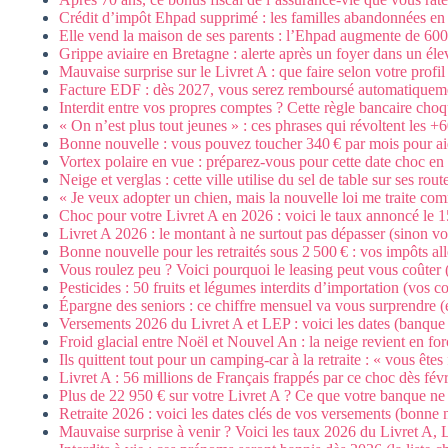
Crédit d’impôt Ehpad supprimé : les familles abandonnées en
Elle vend la maison de ses parents : l’Ehpad augmente de 600
Grippe aviaire en Bretagne : alerte après un foyer dans un él
Mauvaise surprise sur le Livret A : que faire selon votre profil
Facture EDF : dès 2027, vous serez remboursé automatiqueme
Interdit entre vos propres comptes ? Cette règle bancaire choq
« On n’est plus tout jeunes » : ces phrases qui révoltent les +
Bonne nouvelle : vous pouvez toucher 340 € par mois pour a
Vortex polaire en vue : préparez-vous pour cette date choc en
Neige et verglas : cette ville utilise du sel de table sur ses rou
« Je veux adopter un chien, mais la nouvelle loi me traite co
Choc pour votre Livret A en 2026 : voici le taux annoncé le 15
Livret A 2026 : le montant à ne surtout pas dépasser (sinon vo
Bonne nouvelle pour les retraités sous 2 500 € : vos impôts all
Vous roulez peu ? Voici pourquoi le leasing peut vous coûter (
Pesticides : 50 fruits et légumes interdits d’importation (vos 
Épargne des seniors : ce chiffre mensuel va vous surprendre (
Versements 2026 du Livret A et LEP : voici les dates (banque
Froid glacial entre Noël et Nouvel An : la neige revient en for
Ils quittent tout pour un camping-car à la retraite : « vous êtes 
Livret A : 56 millions de Français frappés par ce choc dès fév
Plus de 22 950 € sur votre Livret A ? Ce que votre banque ne 
Retraite 2026 : voici les dates clés de vos versements (bonne 
Mauvaise surprise à venir ? Voici les taux 2026 du Livret A,