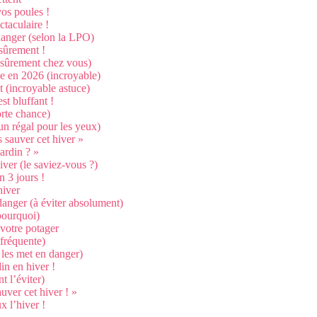
vos poules !
ctaculaire !
 danger (selon la LPO)
 sûrement !
ez sûrement chez vous)
ace en 2026 (incroyable)
nt (incroyable astuce)
st bluffant !
orte chance)
 un régal pour les yeux)
 sauver cet hiver »
jardin ? »
iver (le saviez-vous ?)
n 3 jours !
hiver
danger (à éviter absolument)
pourquoi)
 votre potager
 fréquente)
e les met en danger)
in en hiver !
t l’éviter)
uver cet hiver ! »
x l’hiver !