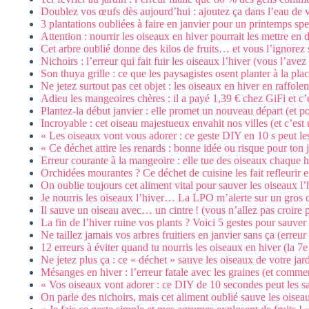
Doublez vos œufs dès aujourd’hui : ajoutez ça dans l’eau de 
3 plantations oubliées à faire en janvier pour un printemps spe
Attention : nourrir les oiseaux en hiver pourrait les mettre en
Cet arbre oublié donne des kilos de fruits… et vous l’ignorez
Nichoirs : l’erreur qui fait fuir les oiseaux l’hiver (vous l’av
Son thuya grille : ce que les paysagistes osent planter à la pl
Ne jetez surtout pas cet objet : les oiseaux en hiver en raffole
Adieu les mangeoires chères : il a payé 1,39 € chez GiFi et c’e
Plantez-la début janvier : elle promet un nouveau départ (et p
Incroyable : cet oiseau majestueux envahit nos villes (et c’est
« Les oiseaux vont vous adorer : ce geste DIY en 10 s peut les
« Ce déchet attire les renards : bonne idée ou risque pour ton 
Erreur courante à la mangeoire : elle tue des oiseaux chaque h
Orchidées mourantes ? Ce déchet de cuisine les fait refleurir e
On oublie toujours cet aliment vital pour sauver les oiseaux l’
Je nourris les oiseaux l’hiver… La LPO m’alerte sur un gros 
Il sauve un oiseau avec… un cintre ! (vous n’allez pas croire 
La fin de l’hiver ruine vos plants ? Voici 5 gestes pour sauver
Ne taillez jamais vos arbres fruitiers en janvier sans ça (erreur
12 erreurs à éviter quand tu nourris les oiseaux en hiver (la 7
Ne jetez plus ça : ce « déchet » sauve les oiseaux de votre jard
Mésanges en hiver : l’erreur fatale avec les graines (et commen
« Vos oiseaux vont adorer : ce DIY de 10 secondes peut les sa
On parle des nichoirs, mais cet aliment oublié sauve les oiseau