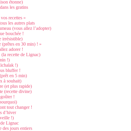
aison étonne)
dans les gratins
 vos recettes »
ous les autres plats
umeau (vous allez l’adopter)
aque bouchée !
irrésistible)
 (prêtes en 30 min) ! »
llez adorer !
(la recette de Lignac)
min !)
ichalak !)
us bluffer !
(prêt en 5 min)
x à souhait)
e (et plus rapide)
e (recette divine)
goûter !
 pourquoi)
ont tout changer !
s d’hiver
eille !)
e de Lignac
e des jours entiers