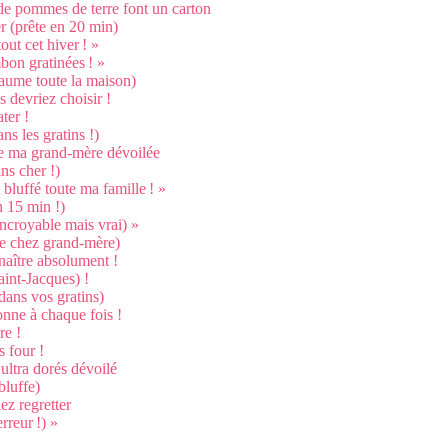
s de pommes de terre font un carton
er (prête en 20 min)
ut cet hiver ! »
mbon gratinées ! »
baume toute la maison)
s devriez choisir !
ter !
s les gratins !)
 de ma grand-mère dévoilée
ns cher !)
 bluffé toute ma famille ! »
n 15 min !)
incroyable mais vrai) »
me chez grand-mère)
naître absolument !
aint-Jacques) !
dans vos gratins)
tonne à chaque fois !
re !
 four !
ultra dorés dévoilé
bluffe)
ez regretter
erreur !) »