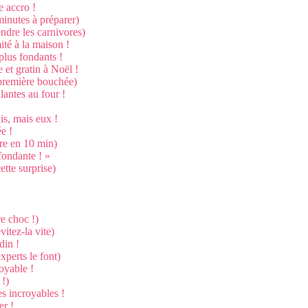
e accro !
minutes à préparer)
endre les carnivores)
ité à la maison !
plus fondants !
e et gratin à Noël !
a première bouchée)
lantes au four !
)
is, mais eux !
ée !
ire en 10 min)
 fondante ! »
ette surprise)
e choc !)
vitez-la vite)
din !
xperts le font)
royable !
 !)
es incroyables !
er !