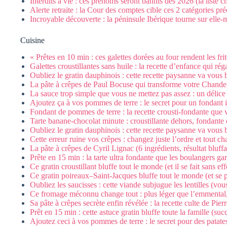
Interdits à vie : ces prénoms seront bannis dès 2026 (la liste 
Alerte retraite : la Cour des comptes cible ces 2 catégories pr
Incroyable découverte : la péninsule Ibérique tourne sur elle
Cuisine
« Prêtes en 10 min : ces galettes dorées au four rendent les frit
Galettes croustillantes sans huile : la recette d’enfance qui ré
Oubliez le gratin dauphinois : cette recette paysanne va vous b
La pâte à crêpes de Paul Bocuse qui transforme votre Chandele
La sauce trop simple que vous ne mettez pas assez : un délice
Ajoutez ça à vos pommes de terre : le secret pour un fondant ir
Fondant de pommes de terre : la recette crousti-fondante que v
Tarte banane-chocolat minute : croustillante dehors, fondante
Oubliez le gratin dauphinois : cette recette paysanne va vous b
Cette erreur ruine vos crêpes : changez juste l’ordre et tout ch
La pâte à crêpes de Cyril Lignac (6 ingrédients, résultat bluffa
Prête en 15 min : la tarte ultra fondante que les boulangers gar
Ce gratin croustillant bluffe tout le monde (et il se fait sans eff
Ce gratin poireaux–Saint-Jacques bluffe tout le monde (et se 
Oubliez les saucisses : cette viande subjugue les lentilles (vous
Ce fromage méconnu change tout : plus léger que l’emmental,
Sa pâte à crêpes secrète enfin révélée : la recette culte de Pie
Prêt en 15 min : cette astuce gratin bluffe toute la famille (suc
Ajoutez ceci à vos pommes de terre : le secret pour des patate