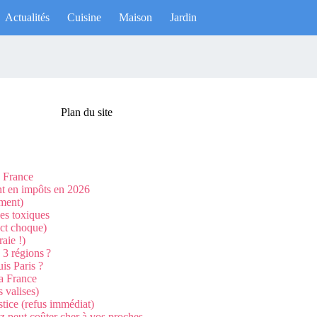
Actualités
Cuisine
Maison
Jardin
Plan du site
a France
ent en impôts en 2026
ement)
ces toxiques
ict choque)
aie !)
 3 régions ?
is Paris ?
la France
s valises)
stice (refus immédiat)
ez peut coûter cher à vos proches